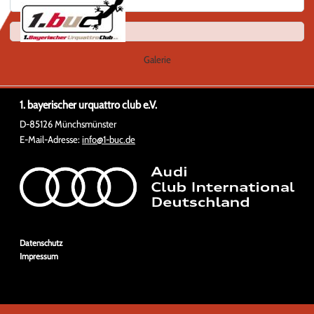
Galerie
1. bayerischer urquattro club e.V.
D-85126 Münchsmünster
E-Mail-Adresse:
info@1-buc.de
Navigation
Datenschutz
überspringen
Impressum