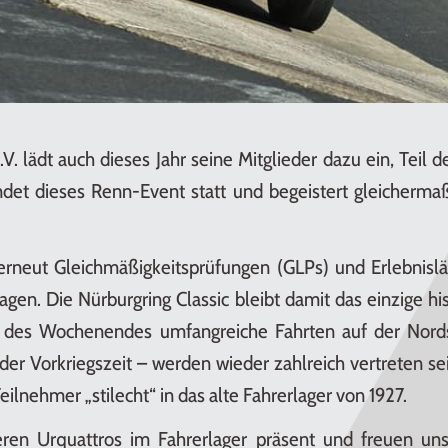
V. lädt auch dieses Jahr seine Mitglieder dazu ein, Teil d
ndet dieses Renn-Event statt und begeistert gleicherma
neut Gleichmäßigkeitsprüfungen (GLPs) und Erlebnisläu
gen. Die Nürburgring Classic bleibt damit das einzige hi
 des Wochenendes umfangreiche Fahrten auf der Nordsc
der Vorkriegszeit – werden wieder zahlreich vertreten se
eilnehmer „stilecht“ in das alte Fahrerlager von 1927.
seren Urquattros im Fahrerlager präsent und freuen u