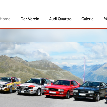
Home
Navigation
Der Verein
Audi Quattro
Galerie
M
überspringen
Veranstaltungen
Vorstandschaft
Mitglied werden
Geschichte des Clubs
Ehrenmitglieder
Audi Club International