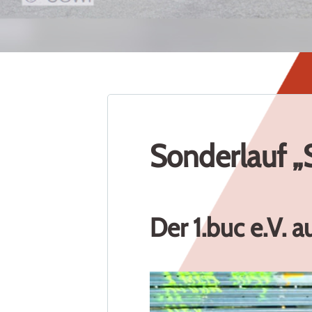
1
2
3
4
5
6
7
8
9
10
11
Sonderlauf „S
Der 1.buc e.V. a