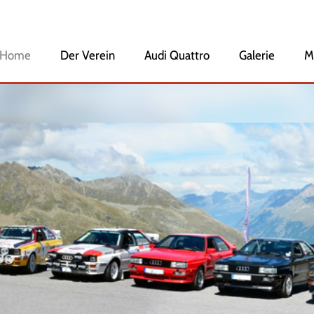
Home
Navigation
Der Verein
Audi Quattro
Galerie
M
überspringen
Veranstaltungen
Vorstandschaft
Mitglied werden
Geschichte des Clubs
Ehrenmitglieder
Audi Club International