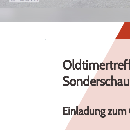
1
2
3
4
5
6
7
8
9
10
11
Oldtimertreff
Sonderschau
Einladung zum 