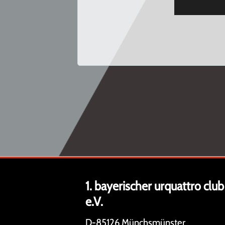
1. bayerischer urquattro club
e.V.
D-85126 Münchsmünster