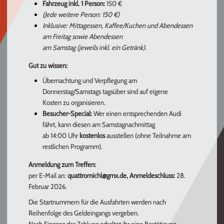
Fahrzeug inkl. 1 Person:
150 €
(Jede weitere Person: 150 €)
Inklusive: Mittagessen, Kaffee/Kuchen und Abendessen
am Freitag sowie Abendessen
am Samstag (jeweils inkl. ein Getränk).
Gut zu wissen:
Übernachtung und Verpflegung am
Donnerstag/Samstags tagsüber sind auf eigene
Kosten zu organisieren.
Besucher-Special:
Wer einen entsprechenden Audi
fährt, kann diesen am Samstagnachmittag
ab 14:00 Uhr
kostenlos
ausstellen (ohne Teilnahme am
restlichen Programm).
Anmeldung zum Treffen:
per E-Mail an:
quattromichl@gmx.de,
Anmeldeschluss:
28.
Februar 2026.
Die Startnummern für die Ausfahrten werden nach
Reihenfolge des Geldeingangs vergeben.
Nach Eingang der Zahlung erhaltet ihr eine Bestätigung.