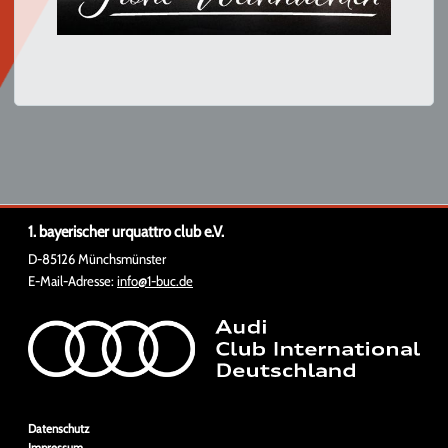
1. bayerischer urquattro club e.V.
D-85126 Münchsmünster
E-Mail-Adresse:
info@1-buc.de
Navigation
Datenschutz
überspringen
Impressum