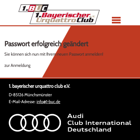
Menü
Passwort erfolgreich geändert
Sie können sich nun mit Ihrem neuen Passwort anmelden!
zur Anmeldung
1. bayerischer urquattro club e.V.
D-85126 Münchsmünster
E-Mail-Adresse:
info@1-buc.de