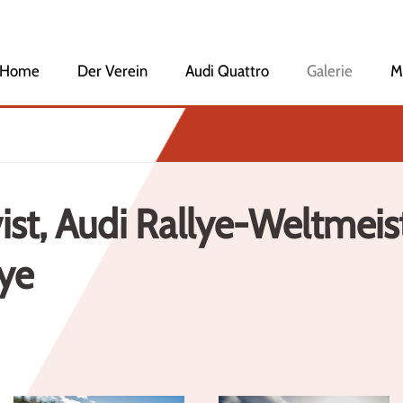
Home
Navigation
Der Verein
Audi Quattro
Galerie
M
überspringen
Veranstaltungen
Vorstandschaft
Mitglied werden
Geschichte des Clubs
Ehrenmitglieder
ist, Audi Rallye-Weltmeis
Audi Club International
lye