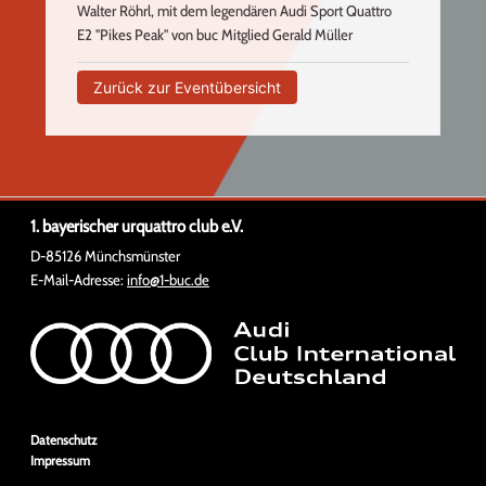
Walter Röhrl, mit dem legendären Audi Sport Quattro
E2 "Pikes Peak" von buc Mitglied Gerald Müller
Zurück zur Eventübersicht
1. bayerischer urquattro club e.V.
D-85126 Münchsmünster
E-Mail-Adresse:
info@1-buc.de
Navigation
Datenschutz
überspringen
Impressum