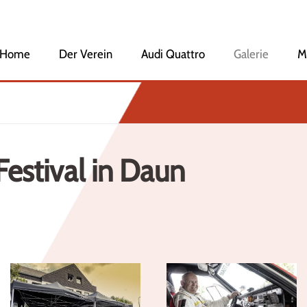
Home
Navigation
Der Verein
Audi Quattro
Galerie
M
überspringen
Veranstaltungen
Vorstandschaft
Mitglied werden
Geschichte des Clubs
Ehrenmitglieder
 Festival in Daun
Audi Club International