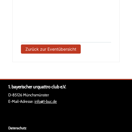
Zurück zur Eventübersicht
1. bayerischer urquattro club e.V.
D-85126 Münchsmünster
E-Mail-Adresse:
info@1-buc.de
Navigation
Datenschutz