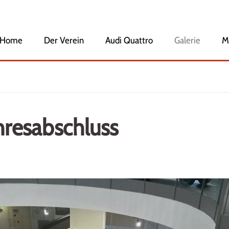
Home
Navigation
Der Verein
Audi Quattro
Galerie
M
überspringen
Veranstaltungen
Vorstandschaft
Mitglied werden
Geschichte des Clubs
Ehrenmitglieder
ahresabschluss
Audi Club International