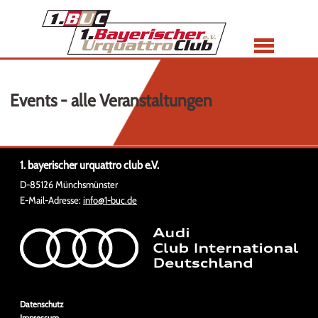
Menü
Events - alle Veranstaltungen
1. bayerischer urquattro club e.V.
D-85126 Münchsmünster
E-Mail-Adresse:
info@1-buc.de
Navigation
Datenschutz
überspringen
Impressum