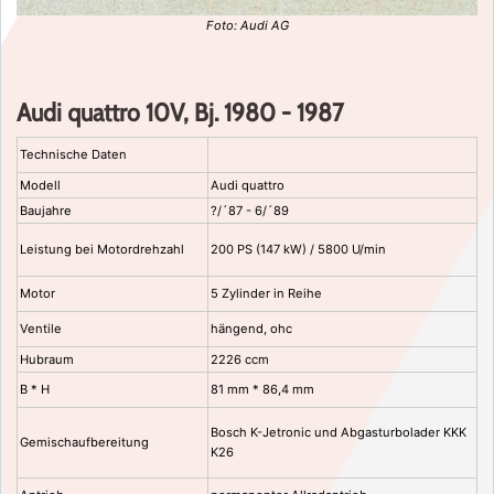
Foto: Audi AG
Audi quattro 10V, Bj. 1980 - 1987
Technische Daten
Modell
Audi quattro
Baujahre
?/´87 - 6/´89
Leistung bei Motordrehzahl
200 PS (147 kW) / 5800 U/min
Motor
5 Zylinder in Reihe
Ventile
hängend, ohc
Hubraum
2226 ccm
B * H
81 mm * 86,4 mm
Bosch K-Jetronic und Abgasturbolader KKK
Gemischaufbereitung
K26