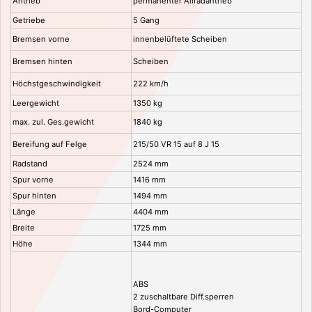
Antrieb
permanenter Allradantrieb
Getriebe
5 Gang
Bremsen vorne
innenbelüftete Scheiben
Bremsen hinten
Scheiben
Höchstgeschwindigkeit
222 km/h
Leergewicht
1350 kg
max. zul. Ges.gewicht
1840 kg
Bereifung auf Felge
215/50 VR 15 auf 8 J 15
Radstand
2524 mm
Spur vorne
1416 mm
Spur hinten
1494 mm
Länge
4404 mm
Breite
1725 mm
Höhe
1344 mm
ABS
2 zuschaltbare Diff.sperren
Bord-Computer