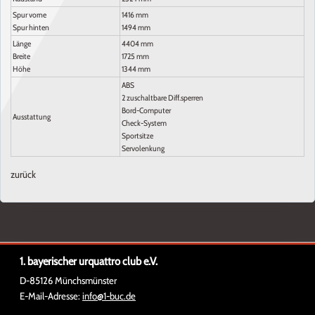
Spur vorne
1416 mm
Spur hinten
1494 mm
Länge
4404 mm
Breite
1725 mm
Höhe
1344 mm
ABS
2 zuschaltbare Diff.sperren
Bord-Computer
Ausstattung
Check-System
Sportsitze
Servolenkung
zurück
1. bayerischer urquattro club e.V.
D-85126 Münchsmünster
E-Mail-Adresse:
info@1-buc.de