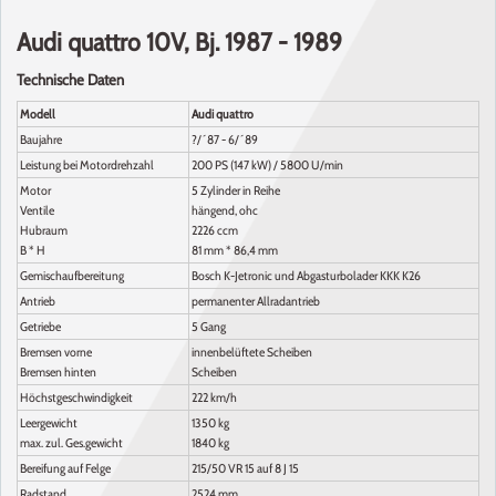
Audi quattro 10V, Bj. 1987 - 1989
Technische Daten
Modell
Audi quattro
Baujahre
?/´87 - 6/´89
Leistung bei Motordrehzahl
200 PS (147 kW) / 5800 U/min
Motor
5 Zylinder in Reihe
Ventile
hängend, ohc
Hubraum
2226 ccm
B * H
81 mm * 86,4 mm
Gemischaufbereitung
Bosch K-Jetronic und Abgasturbolader KKK K26
Antrieb
permanenter Allradantrieb
Getriebe
5 Gang
Bremsen vorne
innenbelüftete Scheiben
Bremsen hinten
Scheiben
Höchstgeschwindigkeit
222 km/h
Leergewicht
1350 kg
max. zul. Ges.gewicht
1840 kg
Bereifung auf Felge
215/50 VR 15 auf 8 J 15
Radstand
2524 mm